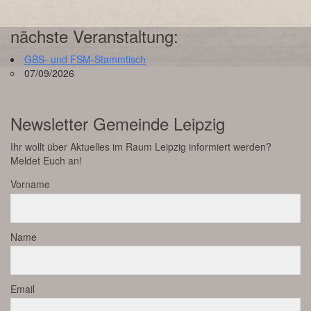
nächste Veranstaltung:
GBS- und FSM-Stammtisch
07/09/2026
Newsletter Gemeinde Leipzig
Ihr wollt über Aktuelles im Raum Leipzig informiert werden?
Meldet Euch an!
Vorname
Name
Email