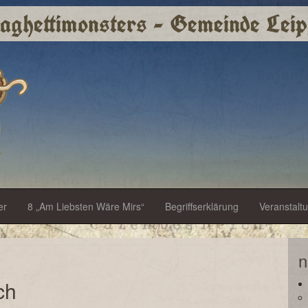
paghettimonsters - Gemeinde Leip
er
8 „Am Liebsten Wäre Mirs“
Begriffserklärung
Veranstalt
n
ch