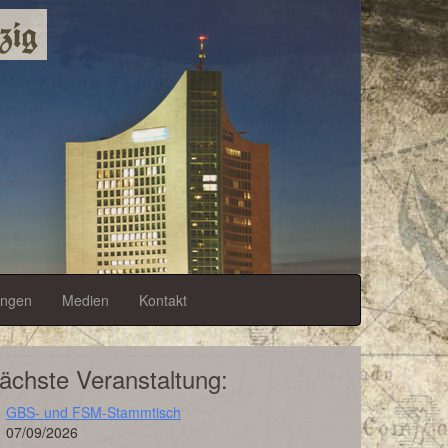
zig
ungen
Medien
Kontakt
ächste Veranstaltung:
GBS- und FSM-Stammtisch
07/09/2026