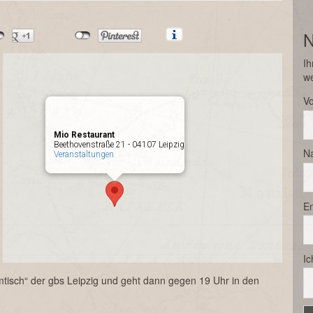
N
Ih
w
V
Mio Restaurant
Beethovenstraße 21 - 04107 Leipzig
N
Veranstaltungen
Em
Ic
isch“ der gbs Leipzig und geht dann gegen 19 Uhr in den