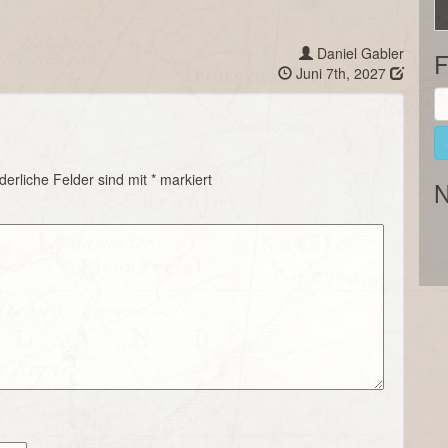
Daniel Gabler
F
Juni 7th, 2027
S
n
derliche Felder sind mit
*
markiert
N