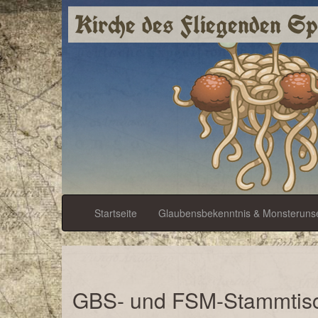
Kirche des Fliegenden S
Startseite
Glaubensbekenntnis & Monsteruns
GBS- und FSM-Stammtis