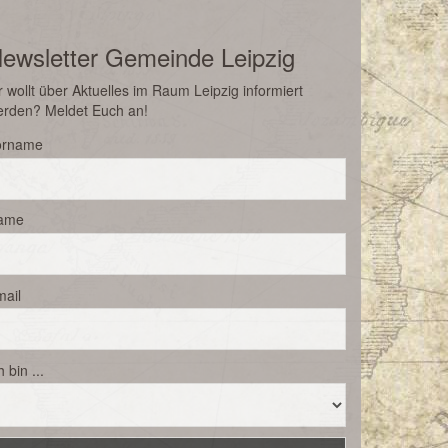
ewsletter Gemeinde Leipzig
r wollt über Aktuelles im Raum Leipzig informiert
erden? Meldet Euch an!
orname
ame
ail
h bin ...