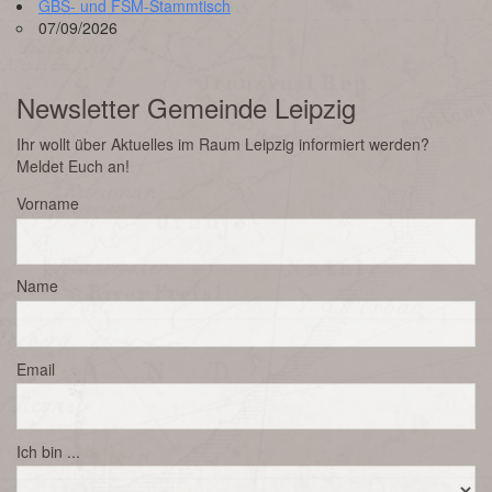
GBS- und FSM-Stammtisch
07/09/2026
Newsletter Gemeinde Leipzig
Ihr wollt über Aktuelles im Raum Leipzig informiert werden?
Meldet Euch an!
Vorname
Name
Email
Ich bin ...