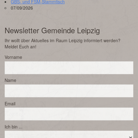
GBS- und FSM-Stammtisch
07/09/2026
Newsletter Gemeinde Leipzig
Ihr wollt über Aktuelles im Raum Leipzig informiert werden?
Meldet Euch an!
Vorname
Name
Email
Ich bin ...