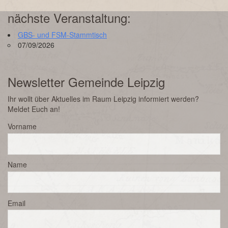
nächste Veranstaltung:
GBS- und FSM-Stammtisch
07/09/2026
Newsletter Gemeinde Leipzig
Ihr wollt über Aktuelles im Raum Leipzig informiert werden?
Meldet Euch an!
Vorname
Name
Email